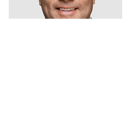
Patrick Rosenberger
Bezirksleiter | Immobilien
+49 7153 8283-11
patrick.rosenberger@lbs-sw.de
Kontakt